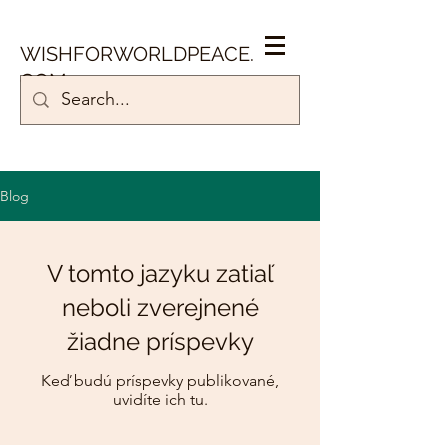
WISHFORWORLDPEACE.
COM
Blog
V tomto jazyku zatiaľ
neboli zverejnené
žiadne príspevky
Keď budú príspevky publikované,
uvidíte ich tu.