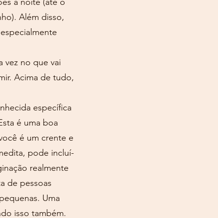
es à noite (até o
ho). Além disso,
 especialmente
 vez no que vai
ir. Acima de tudo,
hecida específica
 Esta é uma boa
 você é um crente e
edita, pode incluí-
aginação realmente
ta de pessoas
s pequenas. Uma
endo isso também.