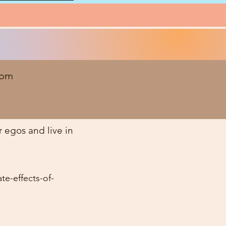
com
 egos and live in
e-effects-of-