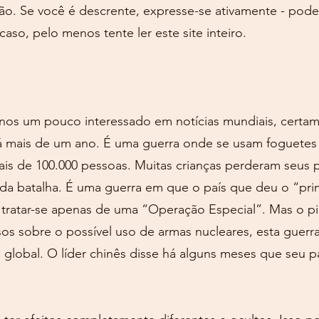
ação. Se você é descrente, expresse-se ativamente - pod
aso, pelo menos tente ler este site inteiro.
s um pouco interessado em notícias mundiais, certam
á mais de um ano. É uma guerra onde se usam foguetes e
s de 100.000 pessoas. Muitas crianças perderam seus p
da batalha. É uma guerra em que o país que deu o “pri
a tratar-se apenas de uma “Operação Especial”. Mas o pi
ssos sobre o possível uso de armas nucleares, esta guer
global. O líder chinês disse há alguns meses que seu p