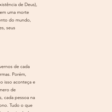
existência de Deus),
s em uma morte
olento do mundo,
es, seus
overnos de cada
armas. Porém,
do isso aconteça e
úmero de
as, cada pessoa na
sono. Tudo o que