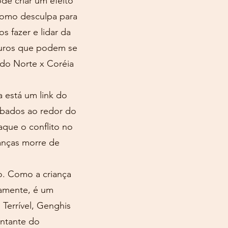
de criar um efeito
como desculpa para
s fazer e lidar da
uturos que podem se
 do Norte x Coréia
 está um link do
abados ao redor do
aque o conflito no
anças morre de
o. Como a criança
camente, é um
Terrível, Genghis
entante do