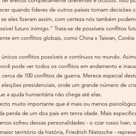
 efeitos completamente diferentes e ocultos. Isso po
cer quando líderes de outros países tomam decisões 
, se eles fizeram assim, com certeza nós também podemo
vel futuro inimigo.” Trata-se de possíveis conflitos f
ente em conflitos globais, como China x Taiwan, Coréia
únicos conflitos possíveis e contínuos no mundo. Acima
 você pode ver todos os conflitos em andamento e inac
 cerca de 100 conflitos de guerra. Merece especial dest
s eleições presidenciais, onde um grande número de cri
e a ajuda humanitária não chega até elas.
pecto muito importante que é mais ou menos psicológic
da perda de um dos pais em tenra idade. Mais especifi
os sofreu dessas personalidades - o czar russo Ivan, o 
aior território da história, Friedrich Nietzsche - repres