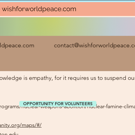
 wishforworldpeace.com
rworldpeace.com
contact@wishforworldpeace.
owledge is empathy, for it requires us to suspend our
OPPORTUNITY FOR VOLUNTEERS
ograms/nuclear-weapons-abolition/nuclear-famine-climat
anity.org/maps/#/
eton.edu