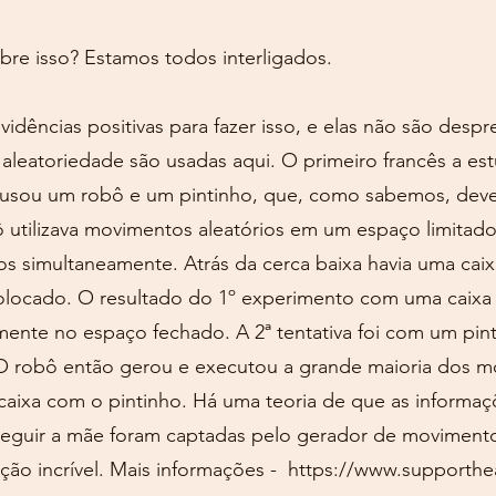
bre isso? Estamos todos interligados.
ências positivas para fazer isso, e elas não são despre
 aleatoriedade são usadas aqui. O primeiro francês a es
usou um robô e um pintinho, que, como sabemos, deve
ô utilizava movimentos aleatórios em um espaço limitado
 simultaneamente. Atrás da cerca baixa havia uma cai
colocado. O resultado do 1º experimento com uma caixa 
ente no espaço fechado. A 2ª tentativa foi com um pin
 O robô então gerou e executou a grande maioria dos 
caixa com o pintinho. Há uma teoria de que as informaç
seguir a mãe foram captadas pelo gerador de movimento
ção incrível. Mais informações -
https://www.supporthe