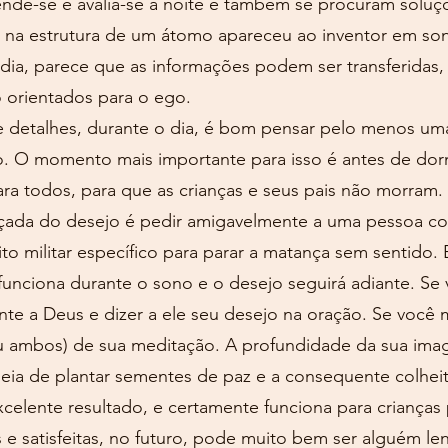
ende-se e avalia-se à noite e também se procuram soluçõ
 na estrutura de um átomo apareceu ao inventor em son
dia, parece que as informações podem ser transferidas,
o orientados para o ego.
talhes, durante o dia, é bom pensar pelo menos uma
. O momento mais importante para isso é antes de dorm
ra todos, para que as crianças e seus pais não morram.
ada do desejo é pedir amigavelmente a uma pessoa con
to militar específico para parar a matança sem sentido.
 funciona durante o sono e o desejo seguirá adiante. Se
te a Deus e dizer a ele seu desejo na oração. Se você m
 (ou ambos) de sua meditação. A profundidade da sua im
ideia de plantar sementes de paz e a consequente colhei
excelente resultado, e certamente funciona para criança
 e satisfeitas, no futuro, pode muito bem ser alguém l