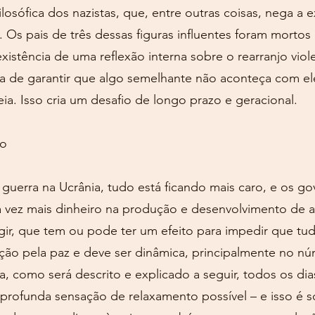
ilosófica dos nazistas, que, entre outras coisas, nega a 
 pais de três dessas figuras influentes foram morto
 existência de uma reflexão interna sobre o rearranjo vi
ia de garantir que algo semelhante não aconteça com el
a. Isso cria um desafio de longo prazo e geracional.
ão
guerra na Ucrânia, tudo está ficando mais caro, e os g
a vez mais dinheiro na produção e desenvolvimento de 
agir, que tem ou pode ter um efeito para impedir que tu
ção pela paz e deve ser dinâmica, principalmente no n
a, como será descrito e explicado a seguir, todos os di
 profunda sensação de relaxamento possível – e isso é 