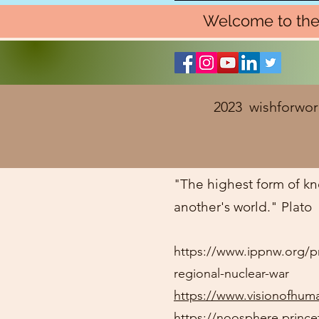
Welcome to the
2023 wishfo
The highest form of kn
"
another's world." Plato
https://www.ippnw.org/pr
regional-nuclear-war
https://www.visionofhum
https://noosphere.princ